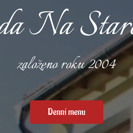
da Na Staré
založeno roku 2004
Denní menu