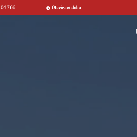
504 766
Otevírací doba